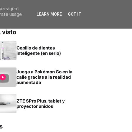
user-agent
erate usage
LEARN MORE
GOT IT
 visto
Cepillo de dientes
inteligente (en serio)
Juega a Pokémon Go en la
calle gracias a la realidad
aumentada
ZTE SPro Plus, tablet y
proyector unidos
s