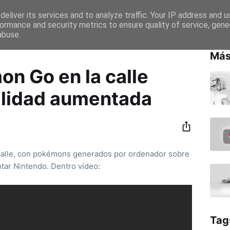
eliver its services and to analyze traffic. Your IP address and 
ormance and security metrics to ensure quality of service, gen
abuse.
Más
n Go en la calle
ealidad aumentada
calle, con pokémons generados por ordenador sobre
tar Nintendo. Dentro vídeo:
Tag