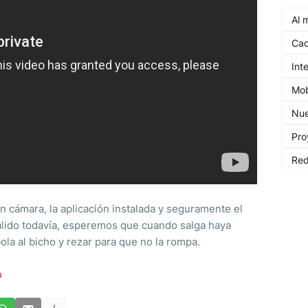
Al 
Cac
Inte
Mob
Nue
Pro
Re
 cámara, la aplicación instalada y seguramente el
alido todavía, esperemos que cuando salga haya
 bola al bicho y rezar para que no la rompa.
a