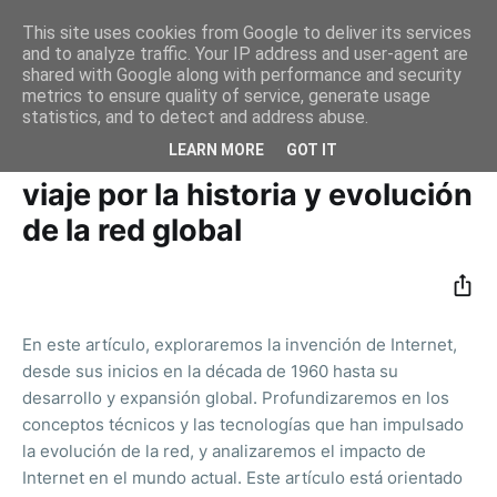
This site uses cookies from Google to deliver its services
and to analyze traffic. Your IP address and user-agent are
shared with Google along with performance and security
metrics to ensure quality of service, generate usage
statistics, and to detect and address abuse.
Inicio
Historia
LEARN MORE
GOT IT
La invención de Internet: Un
viaje por la historia y evolución
de la red global
En este artículo, exploraremos la invención de Internet,
desde sus inicios en la década de 1960 hasta su
desarrollo y expansión global. Profundizaremos en los
conceptos técnicos y las tecnologías que han impulsado
la evolución de la red, y analizaremos el impacto de
Internet en el mundo actual. Este artículo está orientado